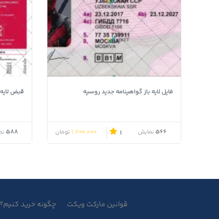
فایل لایه باز گواهینامه جدید روسیه
قبض لایه باز Zenith کش
588
1,700,000
566
نمایش
تومان
نم
1
قوانین مارکت ویکت
چگونه خرید کنیم؟