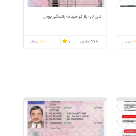
فایل لایه باز گواهینامه رانندگی یونان
950,000
678
85
تومان
نمایش
تومان
1