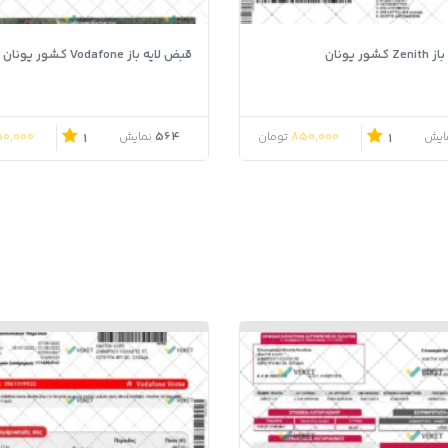
ور یونان
قبض لایه باز Vodafone کشور یونان
0,000
564
850,000
ایش
تومان
نمایش
1
1