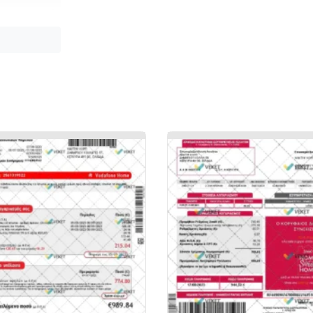
آیدی کارت بحری
دانلود فایل ف
فتوشاپ ای دی 
وریفای بایننس 