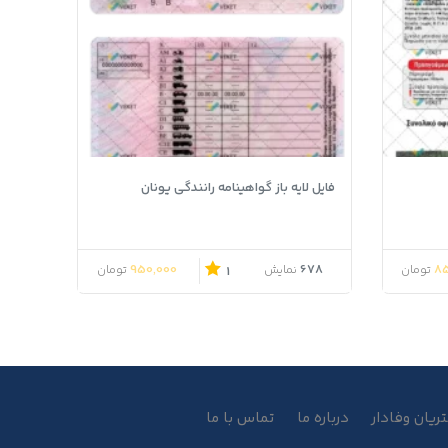
فایل لایه باز گواهینامه رانندگی یونان
950,000
678
85
تومان
نمایش
تومان
1
یان وفادار
درباره ما
تماس با ما