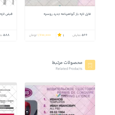
فایل لایه باز گواهینامه جدید روسیه
قبض لایه باز Zenith کش
588
1,700,000
566
نمایش
تومان
نم
1
محصولات مرتبط
Related Products