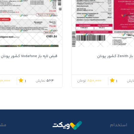
ور یونان
قبض لایه باز Vodafone کشور یونان
0,000
564
850,000
ایش
تومان
نمایش
1
1
استخدام
مشتر