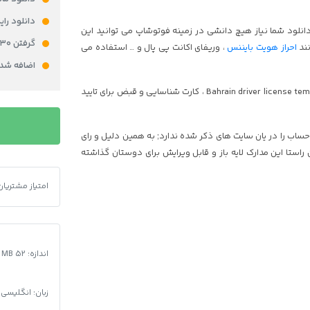
دانلود را
 دانلود شما نیاز هیچ دانشی در زمینه فوتوشاپ می توانید این
گرفتن ۳۰ امتیاز در باشگاه مشتریان برای خرید محصول
نند
احراز هویت بایننس
، وریفای اکانت پی پال و … استفاده می
اضافه شدن ۵% از قیمت محصول به کیف پولتان به 
از این فایل لایه باز و قابل ویرایش آیدی کارت قدیمی کشور بحرین Bahrain driver license template ، کارت شناسایی و قبض برای تایید
دانلود
فایل
 حساب را در یان سایت های ذکر شده ندارد; به همین دلیل و رای
لایه
استا این مدارک لایه باز و قابل ویرایش برای دوستان گذاشته
باز
آیدی
امتیاز مشتریان
دانلود فایل لای
کارت
بحرین
عدد
اندازه: 52 MB
زبان: انگلیسی,