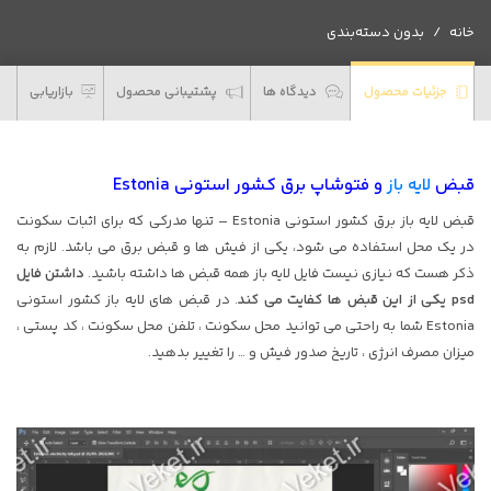
برق
خانه
بدون دسته‌بندی
کشور
استونی
Estonia
جزئیات محصول
دیدگاه ها
پشتیبانی محصول
بازاریابی
عدد
قبض
لایه باز
و فتوشاپ برق کشور استونی Estonia
قبض لایه باز برق کشور استونی Estonia – تنها مدرکی که برای اثبات سکونت
در یک محل استفاده می شود، یکی از فیش ها و قبض برق می باشد. لازم به
ذکر هست که نیازی نیست فایل لایه باز همه قبض ها داشته باشید.
داشتن فایل
psd یکی از این قبض ها کفایت می کند
. در قبض های لایه باز کشور استونی
Estonia شما به راحتی می توانید محل سکونت ، تلفن محل سکونت ، کد پستی ،
میزان مصرف انرژی ، تاریخ صدور فیش و … را تغییر بدهید.