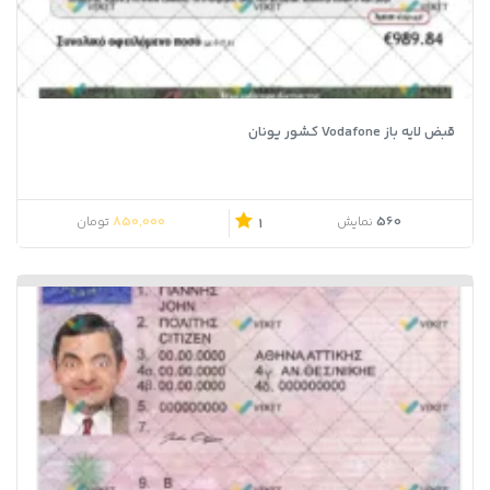
قبض لایه باز Vodafone کشور یونان
850,000
560
نمایش
تومان
1