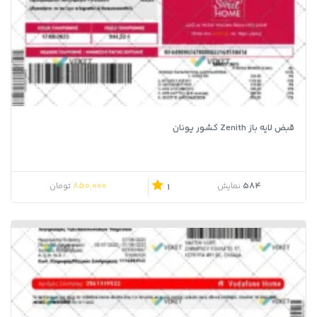
قبض لایه باز Zenith کشور یونان
850,000
584
نمایش
تومان
1