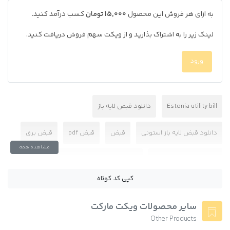
به ازای هر فروش این محصول
15,000 تومان
کسب درآمد کنید.
لینک زیر را به اشتراک بذارید و از ویکت سهم فروش دریافت کنید.
ورود
Estonia utility bill
دانلود قبض لایه باز
دانلود قبض لایه باز استونی
قبض
قبض pdf
قبض برق
مشاهده همه
قبض برق قابل ویرایش
قبض برق قابل ویرایش کشور استونی
کپی کد کوتاه
قبض برق کشور استونی
قبض برق لایه باز
سایر محصولات ویکت مارکت
قبض برق لایه باز کشور استونی
قبض قابل ویرایش
Other Products