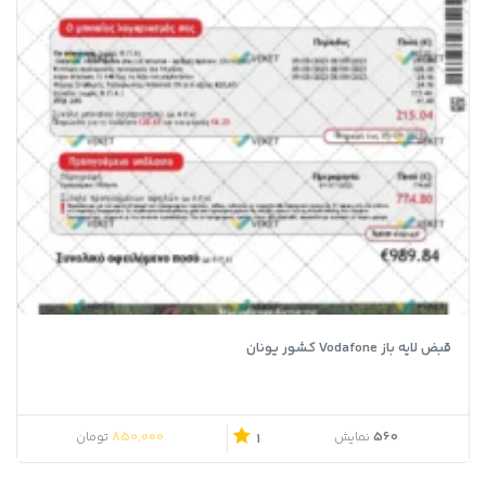
قبض لایه باز Vodafone کشور یونان
850,000
560
نمایش
تومان
1