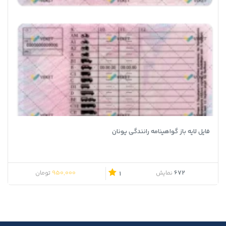
فایل لایه باز گواهینامه رانندگی یونان
950,000
672
نمایش
تومان
1