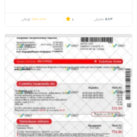
850,000
584
نمایش
تومان
1