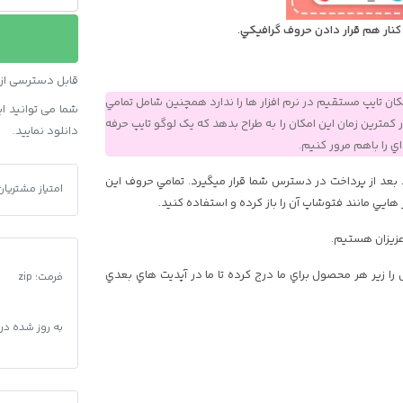
PSD
کنار هم قرار دادن حروف گرافيکي.
تايپوگرافي
و
لوگوتايپ
قابل دسترسی از ط
چارسوق
مکان تايپ مستقيم در نرم افزار ها را ندارد همچنين شامل تمامي
شما می توانید این محصول و 90 محصو
عدد
مترين زمان اين امکان را به طراح بدهد که يک لوگو تايپ حرفه
دانلود نمایید.
 را باهم مرور کنيم.
د بعد از پرداخت در دسترس شما قرار ميگيرد. تمامي حروف اين
فونت PSD تايپوگرافي و لوگوتايپ چارسوق
امتیاز مشتریان
زيزان هستيم.
ا زير هر محصول براي ما درج کرده تا ما در آپديت هاي بعدي
فرمت
:
zip
به روز شده در