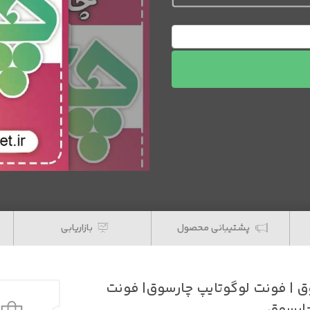
پشتیبانی محصول
بازاریابی
چارسوق | فونت لوگوتايپ چارسوق| فونت
چارسوق