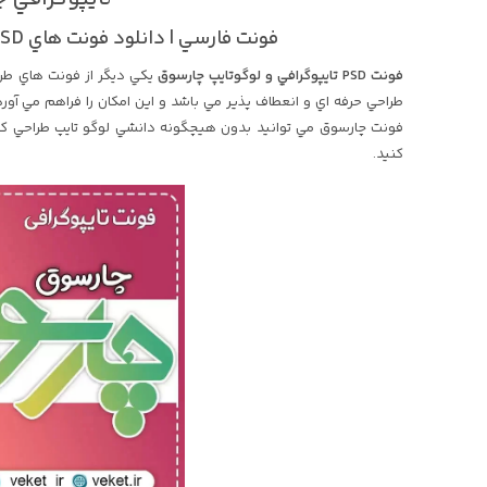
فونت فارسي | دانلود فونت هاي PSD | فونت هاي لايه باز گرافيکي
فونت PSD تايپوگرافي و لوگوتايپ چارسوق
يکي ديگر از فونت هاي طر
طراحي حرفه اي و انعطاف پذير مي باشد و اين امکان را فراهم مي آورد 
فونت چارسوق مي توانيد بدون هيچگونه دانشي لوگو تايپ طراحي کرده
کنيد.