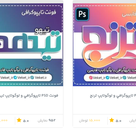
فونت PSD تايپوگرافي و لوگوتايپ تیهو
5,000
952
15,000
ایش
تومان
نمایش
5.0
5.0