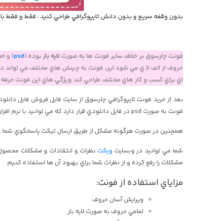
بدون وقفه سريع و بدون دانش تايپوگرافي طراحي کنيد ، فقط و فقط با 
فونت چارسوق بر خلاف ساير فونت ها به صورت
لايه باز
بوده (
psd
) و ا
حروف از الف تا ي مي شود اين فونت به چينش هاي مختلف مي تواند در ک
اي براي کسب و کار هاي مختلف طراحي کند ويژگي هاي اين فونت حرفه اي
بعد از خريد فونت تايپوگرافي چارسوق از سايت فايل فروش فايل دانلو
فونت به صورت psd در فايل دانلودي قرار دارد که مي توانيد با نرم افزار هايي مانند فتوشاپ آن را باز کرده و استفاده کنيد.
همچنين در صورت هرگونه مشکل از طريق ارسال تيکت پاسخگوي شما ع
شما مي توانيد در وبسايت
ویکت
نظرات و انتقادات و مشکلات محصول ر
مشکلات را رفع کرده و از نظرات شما براي بهبود آن ها استفاده کنيم.
مزاياي استفاده از فونت:
ويرايش آسان حروف
تمامي حروف به صورت لايه باز