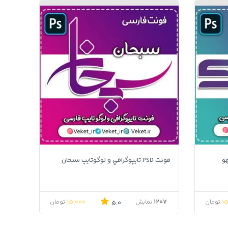
فونت PSD تايپوگرافي و لوگوتايپ سبحان
15,000
1207
1
تومان
نمایش
تومان
5.0