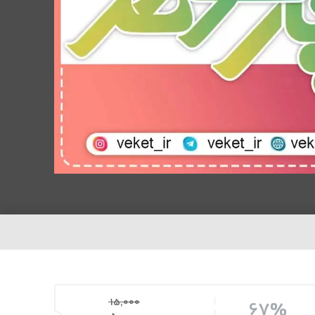
15,000
67%