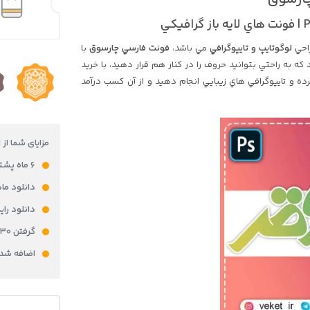
احي
لوگوتايپ و تايپوگرافي
مي باشد،
فونت فارسي چارسوق
با
که به راحتي بتوانيد حروف را در کنار هم قرار دهيد، با خريد
 و تايپوگرافي هاي زيبايي انجام دهيد و از آن کسب درآمد
مزایای شما از 
۶ ماه پشتیبانی رایگان
دانلود ما
دانلود را
گرفتن ۳۰ امتیاز در باشگاه مشتریان برای خرید محصول
اضافه شدن ۵% از قیمت محصول به کیف پولتان به 
فونت