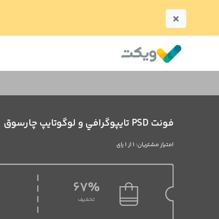
×
فونت PSD تايپوگرافي و لوگوتايپ چارسوق
امتیاز مشتریان: 1 از 1 رای
67%
تخفیف