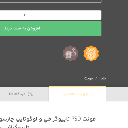
فونت
PSD
تايپوگرافي
افزودن به سبد خرید
و
لوگوتايپ
چارسوق
عدد
خانه
فونت
جزئیات محصول
دیدگاه ها
فونت PSD تايپوگرافي و لوگوتايپ 
تايپوگرافي 