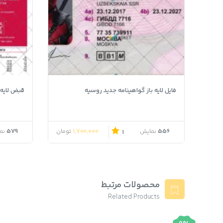
فایل لایه باز گواهینامه جدید روسیه
قبض لایه باز Zenith کش
579
1,700,000
556
نمایش
تومان
نم
1
محصولات مرتبط
Related Products