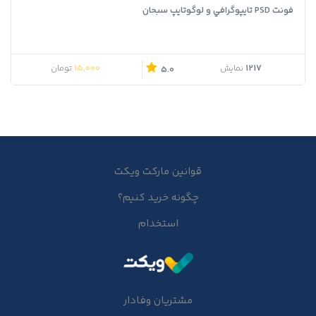
فونت PSD تايپوگرافي و لوگوتايپ سبحان
15,000
1217
نمایش
تومان
5.0
قوانین مارکت ویکت
چگونه خرید کنیم؟
استخدام
مشتریان وفادار