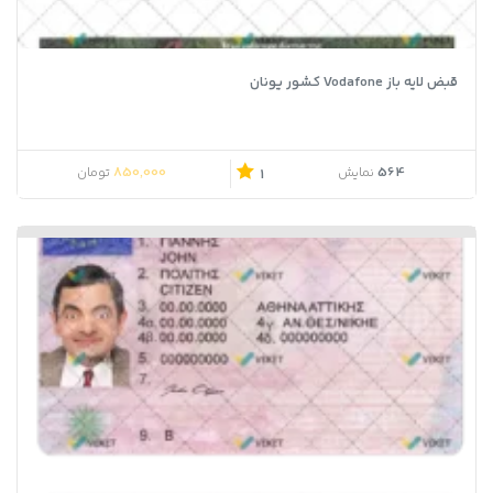
قبض لایه باز Vodafone کشور یونان
850,000
564
نمایش
تومان
1