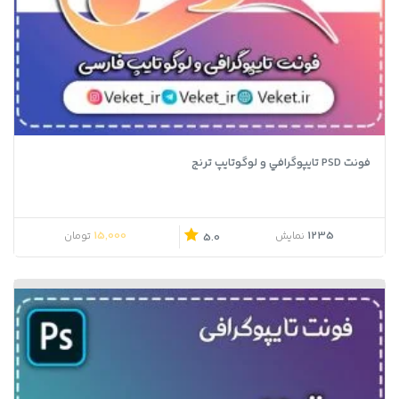
فونت PSD تايپوگرافي و لوگوتايپ ترنج
15,000
1235
نمایش
تومان
5.0