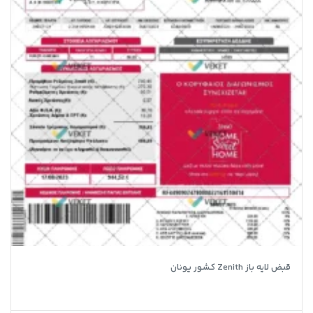
قبض لایه باز Zenith کشور یونان