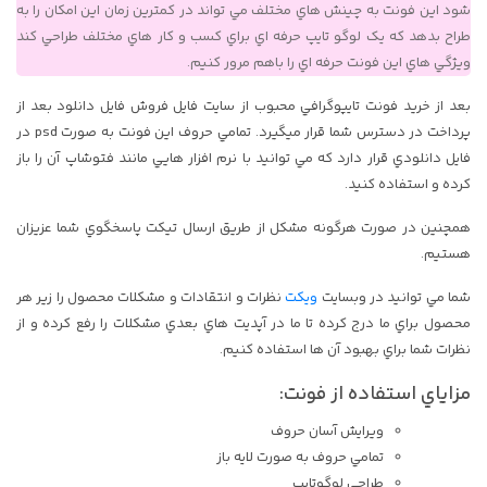
شود اين فونت به چينش هاي مختلف مي تواند در کمترين زمان اين امکان را به
طراح بدهد که يک لوگو تايپ حرفه اي براي کسب و کار هاي مختلف طراحي کند
ويژگي هاي اين فونت حرفه اي را باهم مرور کنيم.
بعد از خريد فونت تايپوگرافي محبوب از سايت فايل فروش فايل دانلود بعد از
پرداخت در دسترس شما قرار ميگيرد. تمامي حروف اين فونت به صورت psd در
فايل دانلودي قرار دارد که مي توانيد با نرم افزار هايي مانند فتوشاپ آن را باز
کرده و استفاده کنيد.
همچنين در صورت هرگونه مشکل از طريق ارسال تيکت پاسخگوي شما عزيزان
هستيم.
شما مي توانيد در وبسايت
ویکت
نظرات و انتقادات و مشکلات محصول را زير هر
محصول براي ما درج کرده تا ما در آپديت هاي بعدي مشکلات را رفع کرده و از
نظرات شما براي بهبود آن ها استفاده کنيم.
مزاياي استفاده از فونت:
ويرايش آسان حروف
تمامي حروف به صورت لايه باز
طراحي لوگوتايپ