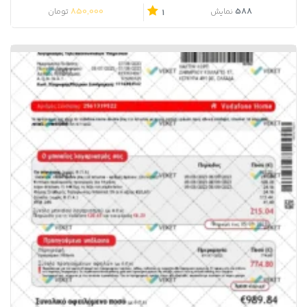
850,000
588
نمایش
تومان
1