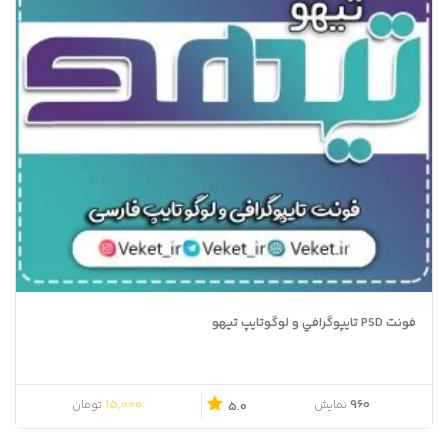
فونت PSD تايپوگرافي و لوگوتايپ تیهو
15,000
960
نمایش
تومان
5.0