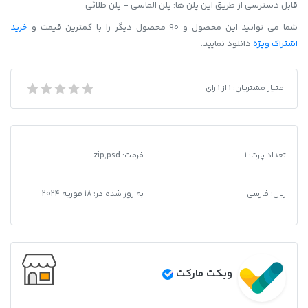
لوگوتايپ
قابل دسترسی از طریق این پلن ها: پلن الماسی - پلن طلائی
محبوب
شما می توانید این محصول و 90 محصول دیگر را با کمترین قیمت و
خرید
عدد
اشتراک ویژه
دانلود نمایید.
فونت PSD تايپوگرافي و لوگوتايپ محبوب
امتیاز مشتریان:
1
از
1
رای
تعداد پارت: 1
فرمت
:
zip,psd
زبان: فارسی
به روز شده در:
18 فوریه 2024
ویکت مارکت