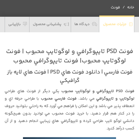
محبوب
خانه
فونت
عدد
جزئیات محصول
دیدگاه ها
پشتیبانی محصول
بازاریابی
فونت PSD تايپوگرافي و لوگوتايپ محبوب | فونت
لوگوتايپ محبوب| فونت تايپوگرافي محبوب
فونت فارسي | دانلود فونت هاي PSD | فونت هاي لايه باز
گرافيکي
فونت PSD تايپوگرافي و لوگوتايپ محبوب
يکي ديگر از فونت هاي طراحي
لوگوتايپ و تايپوگرافي
مي باشد،
فونت فارسي محبوب
با طراحي حرفه اي و
انعطاف پذير مي باشد و اين امکان را فراهم مي آورد که به راحتي بتوانيد حروف
را در کنار هم قرار دهيد، با خريد فونت محبوب مي توانيد بدون هيچگونه
دانشي لوگو تايپ طراحي کرده و تايپوگرافي هاي زيبايي انجام دهيد و از آن
کسب درآمد کنيد.