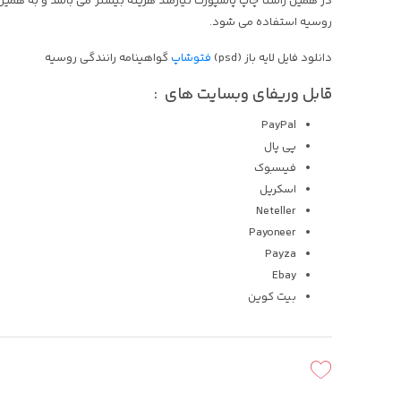
در همین راستا چاپ پاسپورت نیازمند هزینه بیشتر می باشد و به همین دل
روسیه استفاده می شود.
دانلود فایل لایه باز (psd)
فتوشاپ
گواهینامه رانندگی روسیه
قابل وریفای وبسایت های :
PayPal
پی پال
فیسبوک
اسکریل
Neteller
Payoneer
Payza
Ebay
بیت کوین