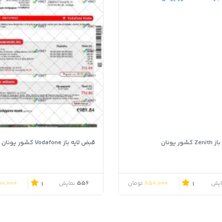
ور یونان
قبض لایه باز Vodafone کشور یونان
0,000
556
850,000
ایش
تومان
نمایش
1
1