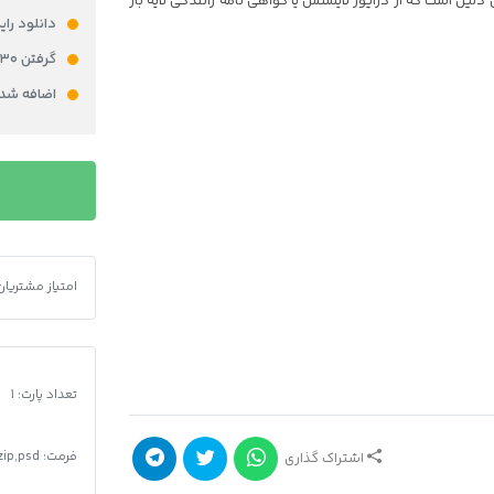
یل است که از درایور لایسنس یا گواهی نامه رانندگی لایه باز
دانلود را
گرفتن ۳۰ امتیاز در باشگاه مشتریان برای خرید محصول
اضافه شدن ۵% از قیمت محصول به کیف پولتان به 
فایل
لایه
باز
گواهینامه
رانندگی
امتیاز مشتریان
فایل لایه باز 
روسیه
عدد
تعداد پارت: 1
فرمت
:
zip,psd
اشتراک گذاری