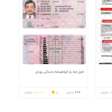
فایل لایه باز گواهینامه رانندگی یونان
950,000
669
85
تومان
نمایش
تومان
1