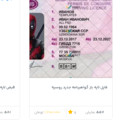
فایل لایه باز گواهینامه جدید روسیه
قبض لایه باز Zenith کش
581
1,700,000
557
نمایش
تومان
نم
1