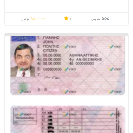
850,000
555
نمایش
تومان
1