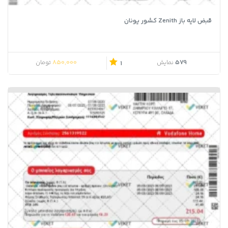
قبض لایه باز Zenith کشور یونان
850,000
579
نمایش
تومان
1