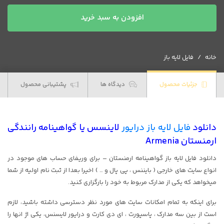
فایل
افزودن به سبد خرید
لایه
باز
گواهینامه
خانه
فایل لایه باز
رانندگی
ارمنستان
عدد
جزئیات محصول
دیدگاه ها
پشتیبانی محصول
دانلود
فایل لایه باز درایور
لاینسس یا گواهینامه رانندگی
ارمنستان Armenia
دانلود فایل لایه باز گواهینامه ارمنستان – برای وریفای حساب های موجود در
انواع سایت های خارجی ( بایننس ، پی پال و … ) اخیرا بعدا از ثبت نام اولیه از شما
میخواهد که یکی از مدارک مربوط به خود را بارگزاری کنید.
برای اینکه به تمام امکانات سایت های مورد نظر دسترسی داشته باشید، لازم
است از بین سه مدارک ، پاسپورت ، ای دی کارت و درایور لایسنس، یکی اژ انها را