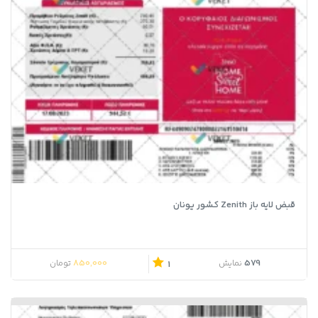
قبض لایه باز Zenith کشور یونان
850,000
579
نمایش
تومان
1