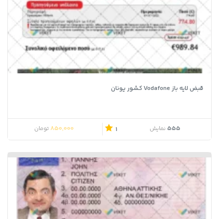
قبض لایه باز Vodafone کشور یونان
850,000
555
نمایش
تومان
1