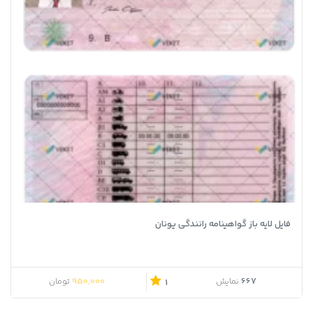
فایل لایه باز گواهینامه رانندگی یونان
950,000
667
نمایش
تومان
1