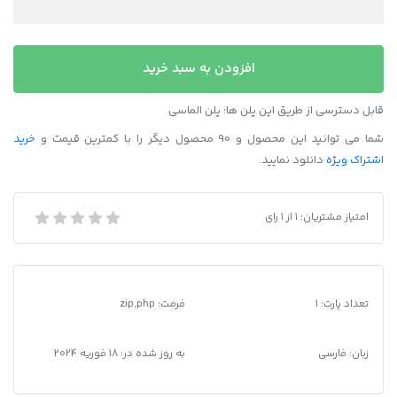
سورس
افزودن به سبد خرید
ربات
قرعه
قابل دسترسی از طریق این پلن ها: پلن الماسی
کشی
شما می توانید این محصول و 90 محصول دیگر را با کمترین قیمت و
خرید
فروشگاهی
اشتراک ویژه
دانلود نمایید.
نسخه
پیشرفته
عدد
امتیاز مشتریان:
1
از
1
رای
سورس ربات قرعه کشی فروشگاهی نسخه پیشرفته
تعداد پارت: 1
فرمت
:
zip,php
زبان: فارسی
به روز شده در:
18 فوریه 2024