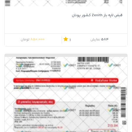
قبض لایه باز Zenith کشور یونان
850,000
584
نمایش
تومان
1