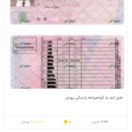
فایل لایه باز گواهینامه رانندگی یونان
950,000
672
نمایش
تومان
1