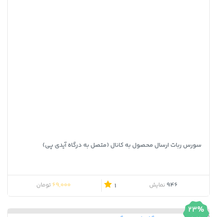
سورس ربات ارسال محصول به کانال (متصل به درگاه آیدی پی)
قیمت اصلی 79,000 تومان بود.
قیمت فعلی 69,000 تومان است.
69,000
946
نمایش
تومان
1
23%