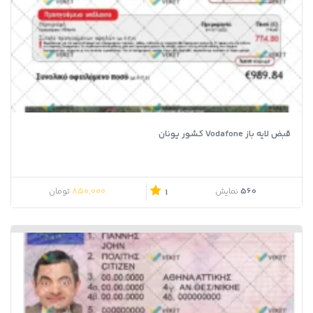
قبض لایه باز Vodafone کشور یونان
850,000
560
نمایش
تومان
1