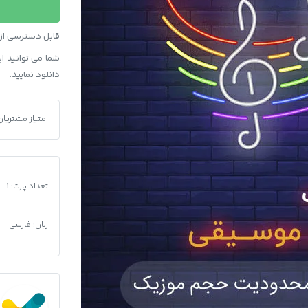
ربات
تغییر
قابل دسترسی از ط
نام
شما می توانید این محصول و 90 محصو
موسیقی
دانلود نمایید.
عدد
امتیاز مشتریان
سورس ربات تغ
تعداد پارت: 1
زبان: فارسی