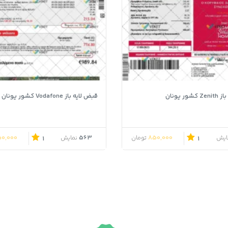
ور یونان
قبض لایه باز Vodafone کشور یونان
0,000
563
850,000
ایش
تومان
نمایش
1
1