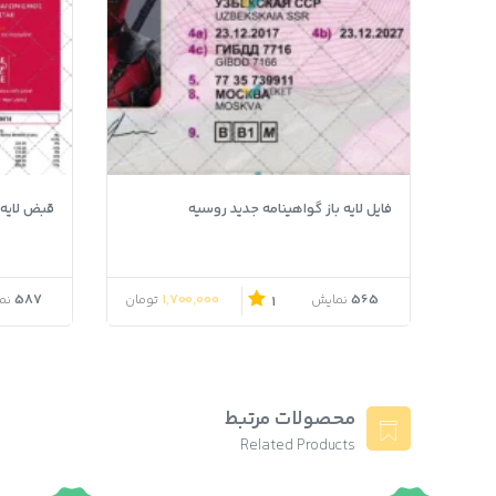
فایل لایه باز گواهینامه جدید روسیه
قبض لایه باز Zenith کش
587
1,700,000
565
نمایش
تومان
نم
1
محصولات مرتبط
Related Products