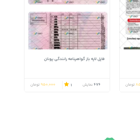
فایل لایه باز گواهینامه رانندگی یونان
950,000
676
85
تومان
نمایش
تومان
1