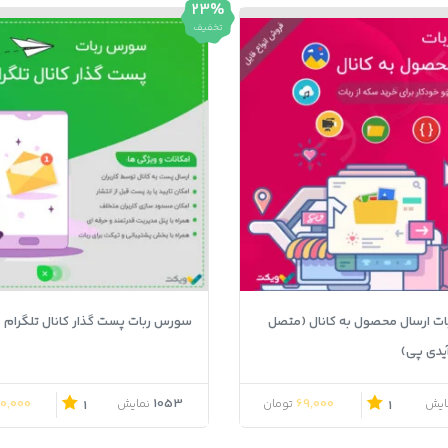
23%
تخفیف
ت ارسال محصول به کانال (متصل
سورس ربات پست گذار کانال تلگرام
آیدی پی)
قیمت اصلی 79,000 تومان بود.
قیمت فعلی 69,000 تومان است.
قیمت اصلی ,000
0,000
1053
69,000
ایش
تومان
نمایش
1
1