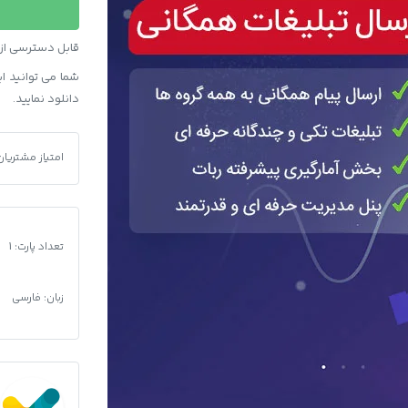
ربات
تبلیغات
قابل دسترسی از ط
همگانی
شما می توانید این محصول و 90 محصو
عدد
دانلود نمایید.
امتیاز مشتریان
سورس ربات تب
تعداد پارت: 1
زبان: فارسی