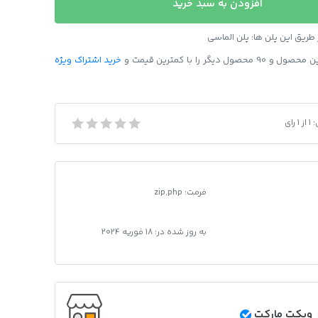
افزودن به سبد خرید
ریق این پلن ها: پلن الماسی
ل دیگر را با کمترین قیمت و
خرید اشتراک ویژه
:
1
از
1
رای
لیغات همگانی
فرمت
:
zip,php
به روز شده در:
18 فوریه 2024
ویکت مارکت