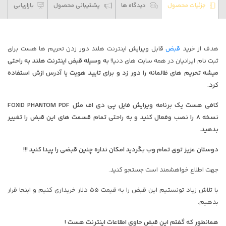
جزئیات محصول
دیدگاه ها
پشتیبانی محصول
بازاریابی
هدف از خرید
قبض
قابل ویرایش اینترنت هلند دور زدن تحریم ها هست برای
ثبت نام ایرانیان در همه سایت های دنیا!
به وسیله قبض اینترنت هلند به راحتی
میشه تحریم های ظالمانه را دور زد و برای تایید هویت یا آدرس ازش استفاده
کرد.
کافی هست یک برنامه ویرایش فایل پی دی اف مثل FOXID PHANTOM PDF
نسخه 8 را نصب وفعال کنید و به راحتی تمام قسمت های این قبض را تغییر
بدهید.
دوستان عزیز توی تمام وب بگردید امکان نداره چنین قبضی را پیدا کنید !!!
جهت اطلاع خواهشمند است جستجو کنید.
با تلاش زیاد تونستیم این قبض را به قیمت 55 دلار خریداری کنیم و اینجا قرار
بدهیم.
همانطور که گفتم این قبض حاوی اطلاعات اینترنت هست !