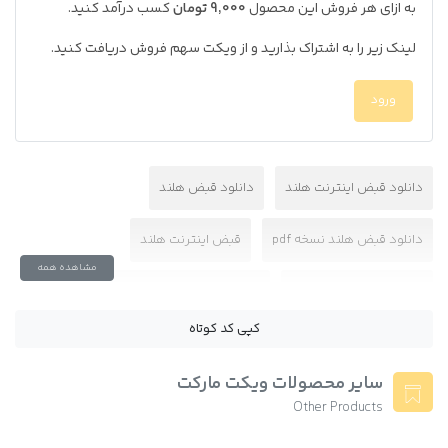
به ازای هر فروش این محصول
9,000 تومان
کسب درآمد کنید.
لینک زیر را به اشتراک بذارید و از ویکت سهم فروش دریافت کنید.
ورود
دانلود قبض اینترنت هلند
دانلود قبض هلند
دانلود قبض هلند نسخه pdf
قبض اینترنت هلند
مشاهده همه
قبض برای وریفای حساب
قبض هلند برای تایید ادرس
کپی کد کوتاه
لایه باز قبض هلند
نسخه پی دی اف قابل ویرایش قبض هلند
سایر محصولات ویکت مارکت
Other Products