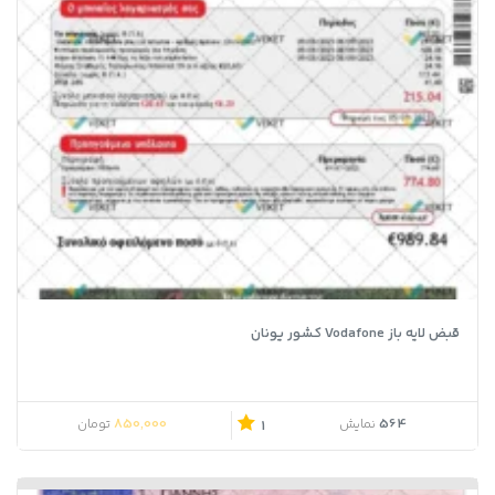
قبض لایه باز Vodafone کشور یونان
850,000
564
نمایش
تومان
1