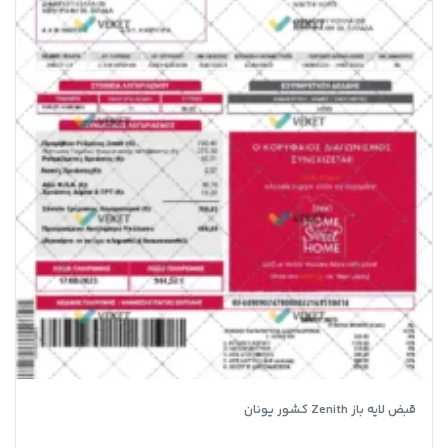
قبض لایه باز Zenith کشور یونان