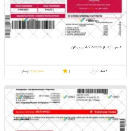
قبض لایه باز Zenith کشور یونان
850,000
588
نمایش
تومان
1