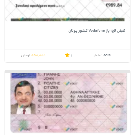
قبض لایه باز Vodafone کشور یونان
850,000
564
نمایش
تومان
1