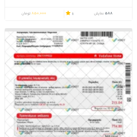
850,000
588
نمایش
تومان
1