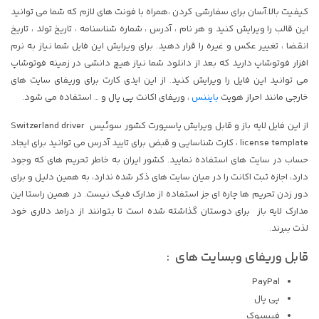
کیفیت بالا.آسان برای سفارشی کردن ،همراه با فونت های لازم که شما می توانید
این قالب را ویرایش کنید و هر نام ، آدرس ، شماره شناسنامه ، تاریخ تولد ، تاریخ
انقضا ، تغییر عکس و غیره را قرار دهید. برای ویرایش این فایل شما نیاز به نرم
افزار فوتوشاپ دارید که بعد از دانلود شما نیاز هیچ دانشی در زمینه فوتوشاپ
می توانید این فایل را ویرایش کنید. از این ایدی کارت برای وریفای سایت های
خارجی مانند احراز هویت
بایننس
، وریفای اکانت پی پال و … استفاده می شود.
از این فایل لایه باز و قابل ویرایش پاسپورت کشور سوئیس Switzerland driver
license template ، کارت شناسایی و قبض برای تایید آدرس می توانید برای ایجاد
حساب در سایت های استفاده نمایید. کشور ایران به خاطر تحریم های که وجود
دارد، اجازه ثبت اکانت را در میان سایت های ذکر شده ندارد، به همین دلیل و برای
دور زدن تحریم ها چاره ای جز استفاده از مدارک فیک نیست. در همین راستا این
مدارک لایه باز برای دوستان گذاشته شده است تا بتوانند از درامد دلاری خود
لذت ببرند.
قابل وریفای وبسایت های :
PayPal
پی پال
فیسبوک