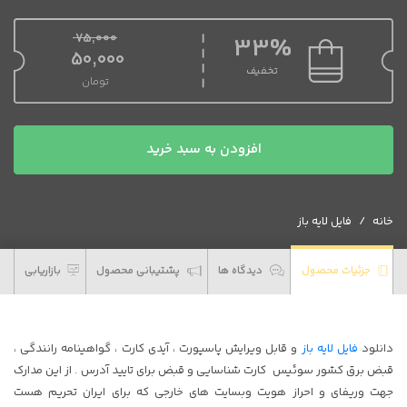
75,000
33%
قیمت اصلی 75,000 تومان بود.
50,000
تخفیف
تومان
قیمت فعلی 50,000 تومان است.
دانلود
افزودن به سبد خرید
فایل
لایه
باز
خانه
فایل لایه باز
پاسپورت
سوئیس
عدد
جزئیات محصول
دیدگاه ها
پشتیبانی محصول
بازاریابی
دانلود
فایل لایه باز
و قابل ویرایش پاسپورت ، آیدی کارت ، گواهینامه رانندگی ،
قبض برق کشور سوئیس کارت شناسایی و قبض برای تایید آدرس . از این مدارک
جهت وریفای و احراز هویت وبسایت های خارجی که برای ایران تحریم هست