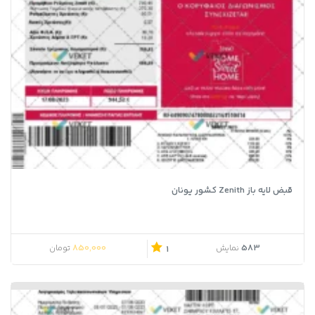
قبض لایه باز Zenith کشور یونان
850,000
583
نمایش
تومان
1