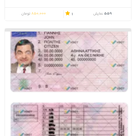
850,000
559
نمایش
تومان
1