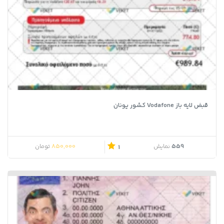
قبض لایه باز Vodafone کشور یونان
850,000
559
نمایش
تومان
1