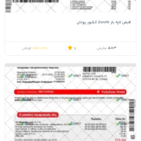
قبض لایه باز Zenith کشور یونان
850,000
583
نمایش
تومان
1