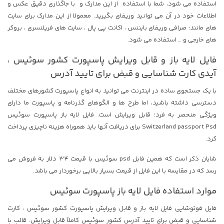
استفاده می شود، شما با استفاده از این مدارک و با جاگذاری دقیق عکس و
اطلاعات خود در آن می توانید وریفای بگیرید. معمولا از این مدارک برای سایت
های مانند: صرافی وریفای بایننس ، اکانت پی پال ، سایت های فریلنسری ، بروکر
های خارجی و … استفاده می شود.
فایل لایه باز و قابل ویرایش پاسپورت کشور سوئیس ،
آیدی کارت شناسایی و قبض برای تایید آدرس
با یک جستجوی ساده در اینترنت می توانید به انواع پاسپورت کشورهای مختلف
دسترسی داشته باشید، اما طرح ها و الگوهای گذرنامه و پاسپورت ما دارای
ویژگی منحصر به فرد؛ قابل ویرایش است. فایل لایه باز پاسپورت سوئیس
Switzerland passport Psd برای دریافت آنها باید هموراه هزینه ناچیزی پرداخت
کرد.
شایان ذکر است که همین فابل psd سوئیس با قیمت 34 دلار به فروش می
رسد که در مقایسه با این فایل از قیمت بسیار بالایی برخوردار می باشد.
موارد استفاده فایل لایه باز پاسپورت سوئیس
فایل فوتوشاپی فایل لایه باز و قابل ویرایش پاسپورت کشور سوئیس ، کارت
شناسایی و قبض برای تایید آدرس کشور سوئیس کاملاً قابل ویرایش. قالب با