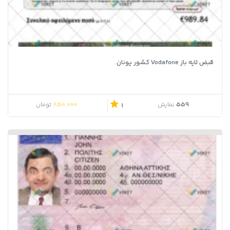
قبض لایه باز Vodafone کشور یونان
850,000
559
نمایش
تومان
1