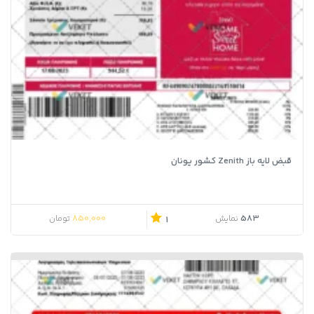
قبض لایه باز Zenith کشور یونان
850,000
583
نمایش
تومان
1