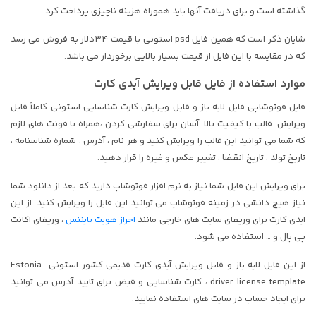
گذاشته است و برای دریافت آنها باید هموراه هزینه ناچیزی پرداخت کرد.
شایان ذکر است که همین فایل psd استونی با قیمت 34دلار به فروش می رسد
که در مقایسه با این فایل از قیمت بسیار بالایی برخوردار می باشد.
موارد استفاده از فایل قابل ویرایش آیدی کارت
فایل فوتوشاپی فایل لایه باز و قابل ویرایش کارت شناسایی استونی کاملاً قابل
ویرایش. قالب با کیفیت بالا. آسان برای سفارشی کردن ،همراه با فونت های لازم
که شما می توانید این قالب را ویرایش کنید و هر نام ، آدرس ، شماره شناسنامه ،
تاریخ تولد ، تاریخ انقضا ، تغییر عکس و غیره را قرار دهید.
برای ویرایش این فایل شما نیاز به نرم افزار فوتوشاپ دارید که بعد از دانلود شما
نیاز هیچ دانشی در زمینه فوتوشاپ می توانید این فایل را ویرایش کنید. از این
ایدی کارت برای وریفای سایت های خارجی مانند
احراز هویت بایننس
، وریفای اکانت
پی پال و … استفاده می شود.
از این فایل لایه باز و قابل ویرایش آیدی کارت قدیمی کشور استونی Estonia
driver license template ، کارت شناسایی و قبض برای تایید آدرس می توانید
برای ایجاد حساب در سایت های استفاده نمایید.