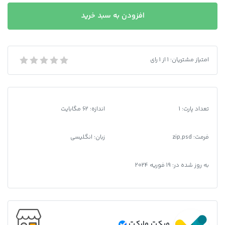
دانلود
افزودن به سبد خرید
فایل
لایه
باز
آیدی
امتیاز مشتریان:
1
از
1
رای
دانلود فایل لایه باز آیدی کارت قدیمی استونی
کارت
قدیمی
استونی
عدد
تعداد پارت: 1
اندازه: 62 مگابایت
فرمت
:
zip,psd
زبان: انگلیسی
به روز شده در:
19 فوریه 2024
ویکت مارکت