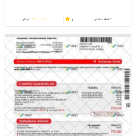
850,000
583
نمایش
تومان
1