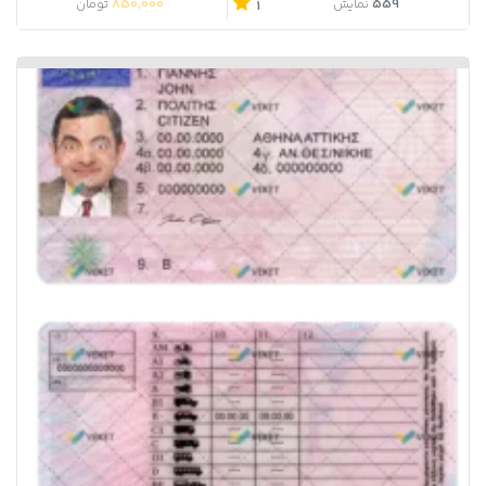
850,000
559
نمایش
تومان
1