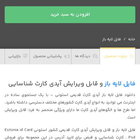
دانلود
افزودن به سبد خرید
فایل
لایه
باز
خانه
فایل لایه باز
آیدی
کارت
قدیمی
جزئیات محصول
دیدگاه ها
پشتیبانی محصول
بازاریابی
استونی
عدد
فایل لایه باز
و قابل ویرایش آیدی کارت شناسایی
دانلود فایل لایه باز آیدی کارت قدیمی استونی – با یک جستجوی ساده در
اینترنت می توانید به انواع آیدی کارت کشورهای مختلف دسترسی داشته باشید،
اما طرح ها و الگوهای آیدی کارت ما دارای ویژگی منحصر به فرد؛ قابل ویرایش
است.
فایل لایه باز و قابل ویرایش آیدی کارت قدیمی کشور استونی Estonia id Card
Psd ، کارت شناسایی و قبض برای تایید آدرس در این مجموعه برای فروش