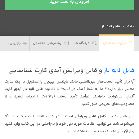
افزودن به سبد خرید
فایل
لایه
باز
خانه
فایل لایه باز
آیدی
کارت
آلمان
جزئیات محصول
دیدگاه ها
پشتیبانی محصول
بازاریابی
عدد
فایل لایه باز
و قابل ویرایش آیدی کارت شناسایی
آیا برای تأیید حساب‌های بین‌المللی مانند
بایننس
،
پی‌پال
یا
اسکریل
به یک مدرک
معتبر نیاز دارید؟ ما به شما کمک می‌کنیم! با دانلود
فایل لایه باز آیدی کارت
آلمان
، می‌توانید به‌راحتی فرآیند تأیید حساب (Verify) را انجام دهید و از
محدودیت‌های تحریمی عبور کنید.
این فایل به‌طور کامل
قابل ویرایش
است و در قالب
PSD
با کیفیت بالا ارائه
می‌شود. شما می‌توانید اطلاعات مورد نیاز خود را به‌راحتی در این قالب وارد کنید
و از آن برای اهداف مختلف استفاده نمایید.