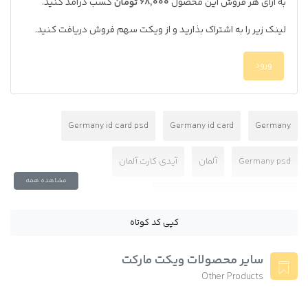
به ازای هر فروش این محصول
68,000 تومان
کسب درآمد کنید.
لینک زیر را به اشتراک بذارید و از ویکت سهم فروش دریافت کنید.
ورود
Germany id card psd
Germany id card
Germany
Germany psd
آلمان
آیدی کارت آلمان
مشاهده همه
آیدی کارت آلمان با فرمت پی اس دی
کپی کد کوتاه
آیدی کارت آلمان برای احراز هویت
سایر محصولات ویکت مارکت
دانلود فایل فتوشاپ آیدی کارت آلمان
Other Products
دانلود فایل لایه باز آیدی کارت آلمان
فتوشاپ ای دی کارت آلمان