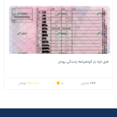
فایل لایه باز گواهینامه رانندگی یونان
950,000
676
نمایش
تومان
1