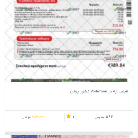
قبض لایه باز Vodafone کشور یونان
850,000
563
نمایش
تومان
1