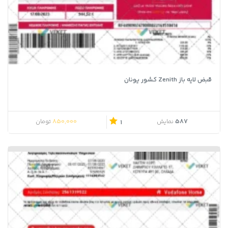
قبض لایه باز Zenith کشور یونان
850,000
587
نمایش
تومان
1