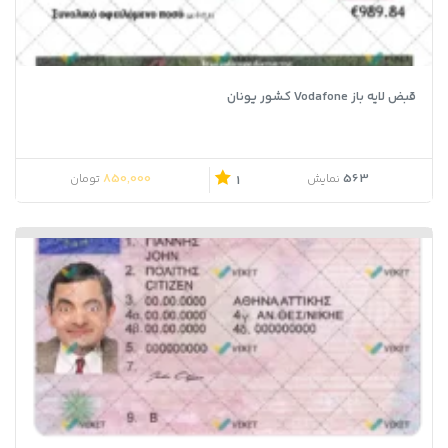
قبض لایه باز Vodafone کشور یونان
850,000
563
نمایش
تومان
1