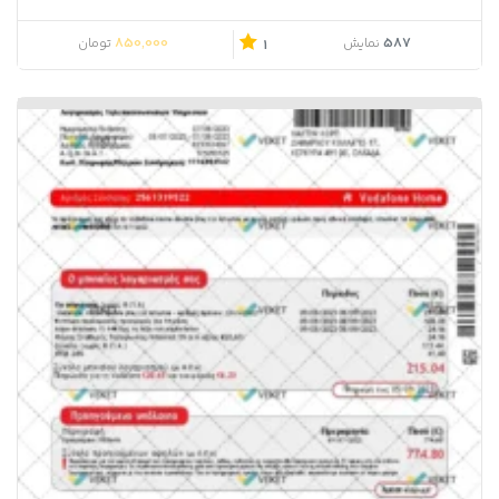
850,000
587
نمایش
تومان
1