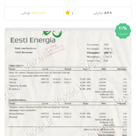
590,000
548
نمایش
تومان
1
61%
تخفیف