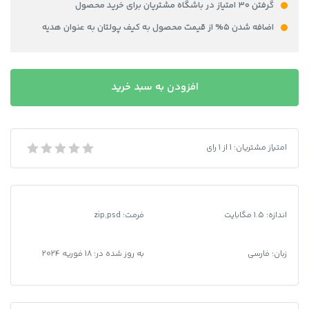
گرفتن ۳۰ امتیاز در باشگاه مشتریان برای خرید محصول
اضافه شدن ۵% از قیمت محصول به کیف پولتان به عنوان هدیه
آموزش
افزودن به سبد خرید
نصب
اسکنر
دستگاه
کونیکا
امتیاز مشتریان:
1
از
1
رای
آموزش نصب اسکنر دستگاه کونیکا مینولتا
مینولتا
عدد
اندازه: 1.5 مگابایت
فرمت
:
zip,psd
زبان: فارسی
به روز شده در:
18 فوریه 2024