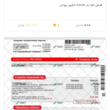
قبض لایه باز Zenith کشور یونان
850,000
585
نمایش
تومان
1