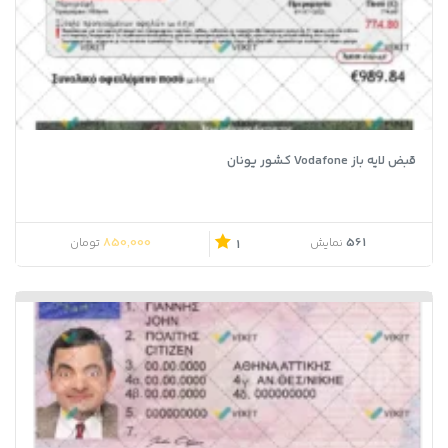
قبض لایه باز Vodafone کشور یونان
850,000
561
نمایش
تومان
1