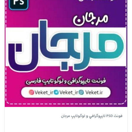
فونت PSD تايپوگرافي و لوگوتايپ مرجان