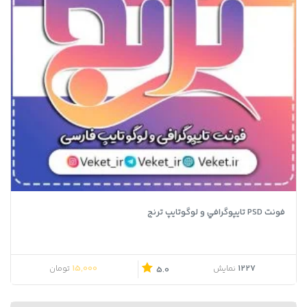
فونت PSD تايپوگرافي و لوگوتايپ ترنج
15,000
1227
نمایش
تومان
5.0