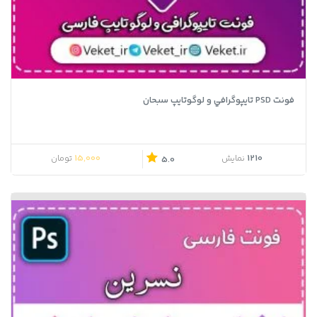
فونت PSD تايپوگرافي و لوگوتايپ سبحان
15,000
1210
نمایش
تومان
5.0