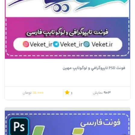
فونت PSD تايپوگرافي و لوگوتايپ مهین
15,000
903
نمایش
تومان
1