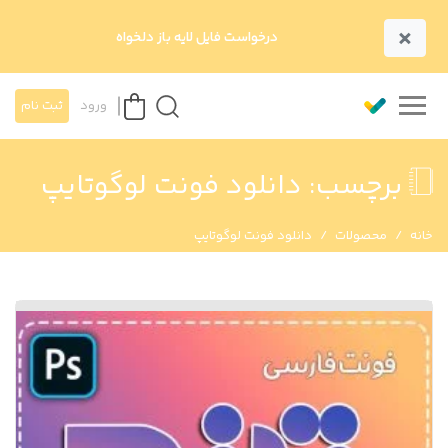
×
درخواست فایل لایه باز دلخواه
ورود
ثبت نام
برچسب:
دانلود فونت لوگوتايپ
خانه
محصولات
دانلود فونت لوگوتايپ