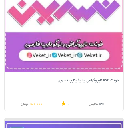
فونت PSD تايپوگرافي و لوگوتايپ نسرین
150,000
891
نمایش
تومان
1