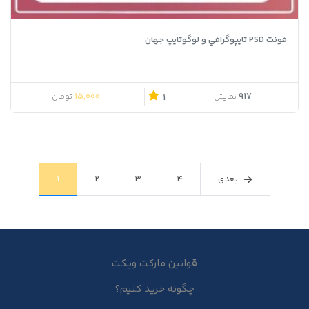
فونت PSD تايپوگرافي و لوگوتايپ جهان
15,000
917
نمایش
تومان
1
بعدی
4
3
2
1
قوانین مارکت ویکت
چگونه خرید کنیم؟