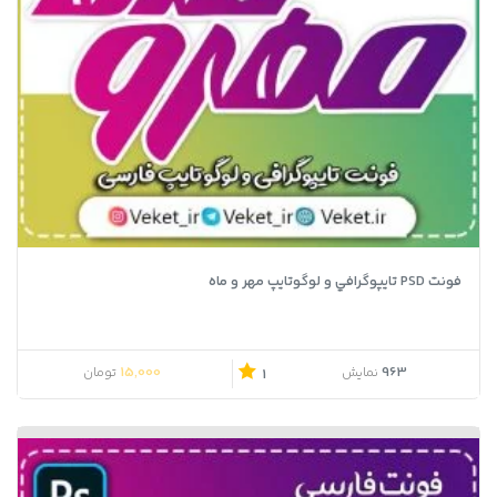
فونت PSD تايپوگرافي و لوگوتايپ مهر و ماه
15,000
963
نمایش
تومان
1