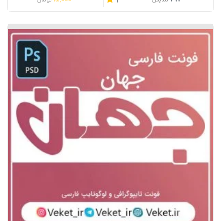
15,000
797
نمایش
تومان
1