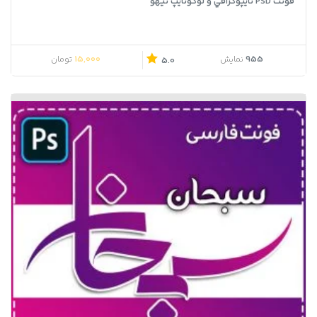
فونت PSD تايپوگرافي و لوگوتايپ تیهو
15,000
955
نمایش
تومان
5.0