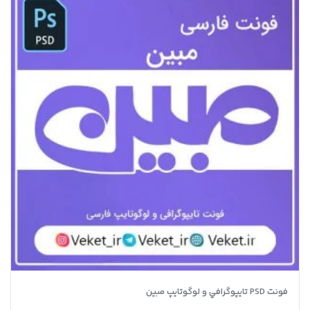
فونت PSD تايپوگرافي و لوگوتايپ مبین