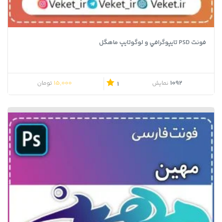
فونت PSD تايپوگرافي و لوگوتايپ ماهگل
15,000
1092
نمایش
تومان
1