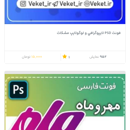
فونت PSD تايپوگرافي و لوگوتايپ مشکات
15,000
952
نمایش
تومان
1