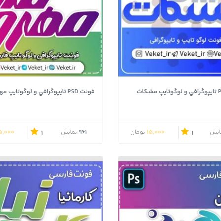
فونت PSD تايپوگرافي و لوگوتايپ مهر و ماه
5,000
961
15,000
ایش
تومان
نمایش
1
1