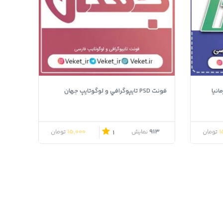
فونت PSD تايپوگرافي و لوگوتايپ جهان
15,000
913
1
تومان
نمایش
تومان
1