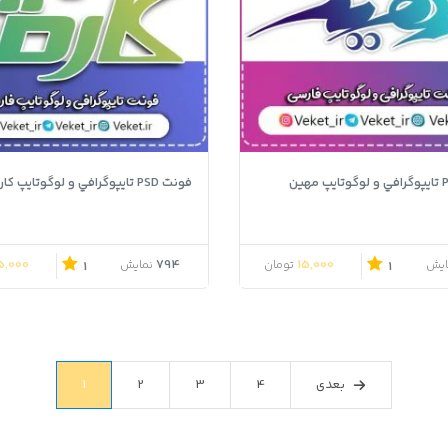
فونت PSD تايپوگرافي و لوگوتايپ کارمانیا
5,000
794
15,000
ایش
تومان
نمایش
1
1
بعدی
4
3
2
1