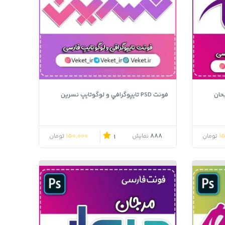
فونت PSD تايپوگرافي و لوگوتايپ نسرین
150,000
888
1
تومان
نمایش
تومان
1