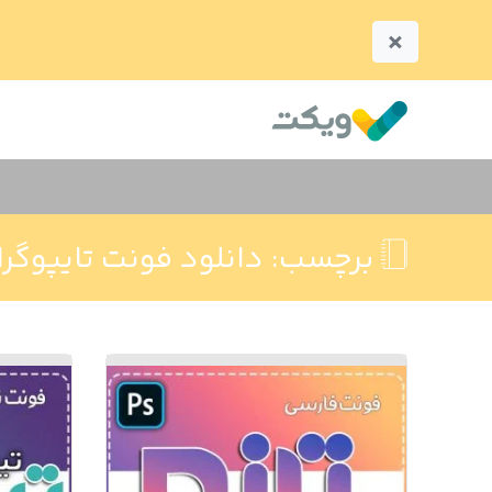
×
برچسب:
دانلود فونت تايپوگر