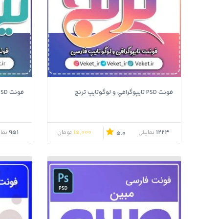
فونت PSD تايپوگرافي و لوگوتايپ ترنج
فونت PSD تايپوگرافي و لوگوتايپ تیهو
951
15,000
1223
نمایش
تومان
نما
5.0