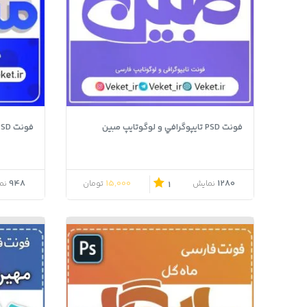
فونت PSD تايپوگرافي و لوگوتايپ مبین
فونت PSD تايپوگرافي و لوگوتايپ مشکات
948
15,000
1280
نمایش
تومان
نم
1