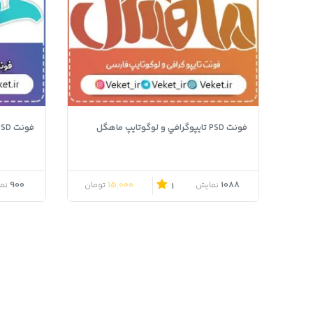
فونت PSD تايپوگرافي و لوگوتايپ ماهگل
فونت PSD تايپوگرافي و لوگوتايپ مهین
900
15,000
1088
نمایش
تومان
نم
1