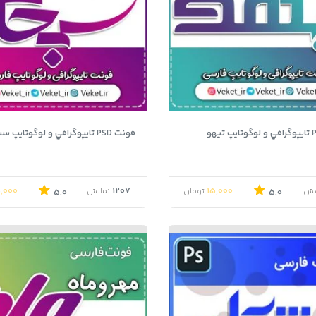
فونت PSD تايپوگرافي و لوگوتايپ سبحان
5,000
1207
15,000
یش
تومان
نمایش
5.0
5.0