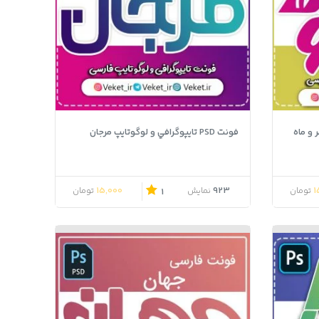
فونت PSD تايپوگرافي و لوگوتايپ مرجان
15,000
923
1
تومان
نمایش
تومان
1