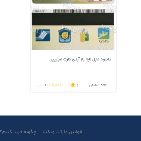
دانلود فایل لایه باز آیدی کارت فیلیپین
قیمت اصلی 850,000 تومان بود.
قیمت فعلی 625,000 تومان است.
625,000
876
نمایش
تومان
1
قوانین مارکت ویکت
چگونه خرید کنیم؟