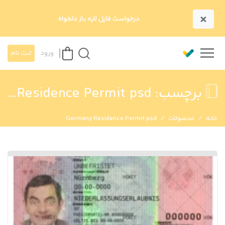
×
درخواست فایل لایه باز دلخواه
ورود
ثبت نام
برچسب:
Germany Residence Permit psd
خانه
محصولات
Germany Residence Permit psd