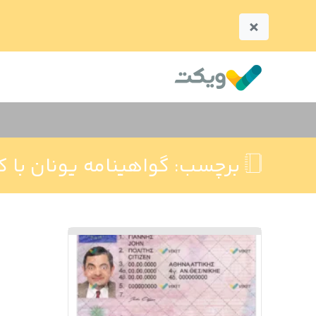
×
برچسب:
گواهینامه یونان با ک