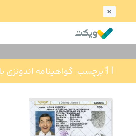
×
برچسب:
گواهینامه اندونزی با