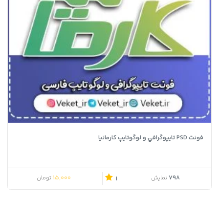
فونت PSD تايپوگرافي و لوگوتايپ کارمانیا
15,000
798
نمایش
تومان
1