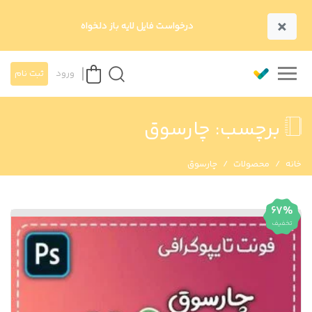
×
درخواست فایل لایه باز دلخواه
ورود
ثبت نام
برچسب:
چارسوق
خانه
محصولات
چارسوق
67%
تخفیف