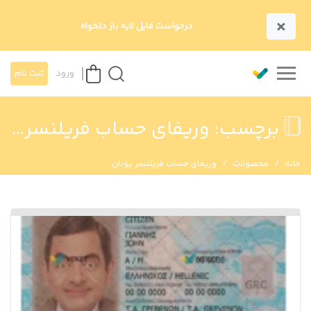
×
درخواست فایل لایه باز دلخواه
ورود
ثبت نام
برچسب:
وریفای حساب فریلنسر یونان
خانه
محصولات
وریفای حساب فریلنسر یونان