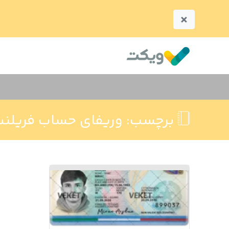
×
برچسب:
وریفای حساب فریلنسر 