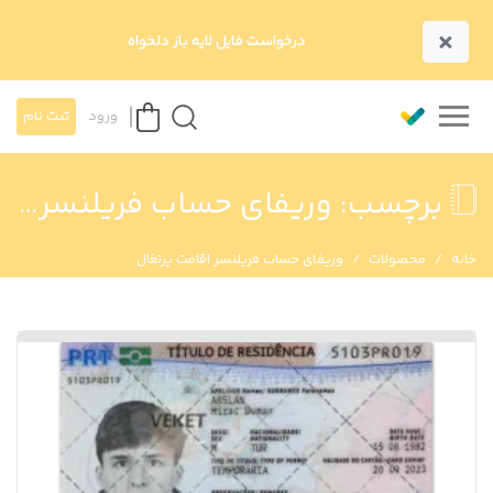
×
درخواست فایل لایه باز دلخواه
ورود
ثبت نام
برچسب:
وریفای حساب فریلنسر اقامت پرتغال
خانه
محصولات
وریفای حساب فریلنسر اقامت پرتغال