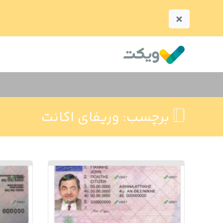
×
برچسب:
وریفای اکانت