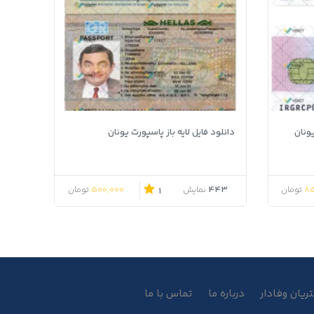
یونان
دانلود فایل لایه باز پاسپورت یونان
500,000
443
85
تومان
نمایش
تومان
1
یان وفادار
درباره ما
تماس با ما