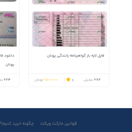
فایل لایه باز گواهینامه رانندگی یونان
دانلود فای
یونان
624
950,000
672
نمایش
تومان
نم
1
قوانین مارکت ویکت
چگونه خرید کنیم؟