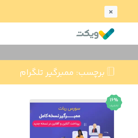
×
برچسب:
ممبرگیر تلگرام
16%
تخفیف