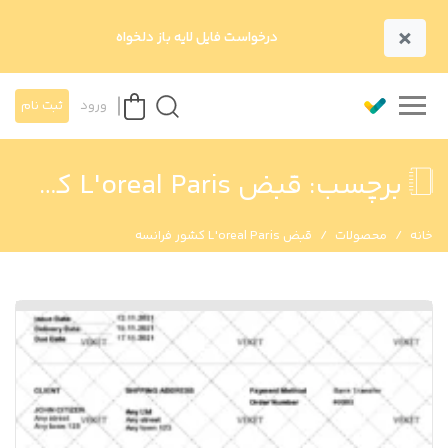
×
درخواست فایل لایه باز دلخواه
ورود
ثبت نام
برچسب:
قبض L'oreal Paris کشور فرانسه
خانه
محصولات
قبض L'oreal Paris کشور فرانسه