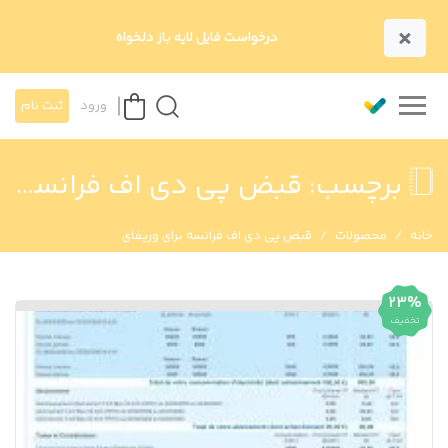
×
درخواست فایل لایه باز دلخواه
ورود
ثبت نام
برچسب:
قبض پی دی اف فرانسه برای وریفای
خانه
محصولات
قبض پی دی اف فرانسه برای وریفای
23%
تخفیف