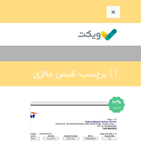
×
برچسب:
قبض مالزی
10%
تخفیف