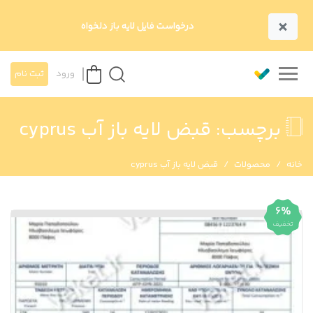
×
درخواست فایل لایه باز دلخواه
ورود
ثبت نام
برچسب:
قبض لایه باز آب cyprus
خانه
محصولات
قبض لایه باز آب cyprus
6%
تخفیف