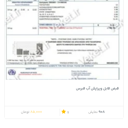
قبض قابل ویرایش آب قبرس
قیمت اصلی 90,000 تومان بود.
قیمت فعلی 85,000 تومان است.
85,000
908
نمایش
تومان
1