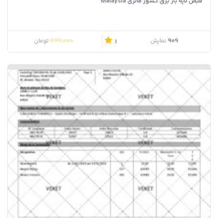
قبض لایه باز برق کشور مالزی Malaysia
499,000
909
نمایش
تومان
1