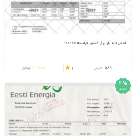
قبض لایه باز برق کشور فرانسه France
199,000
589
نمایش
تومان
1
61%
تخفیف