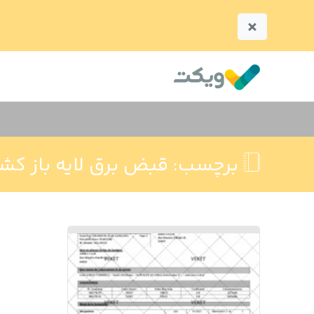
×
برچسب:
قبض برق لایه باز کش