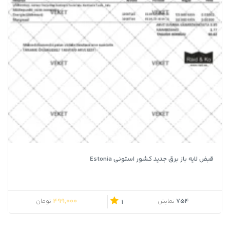
قبض لایه باز برق جدید کشور استونی Estonia
499,000
754
نمایش
تومان
1