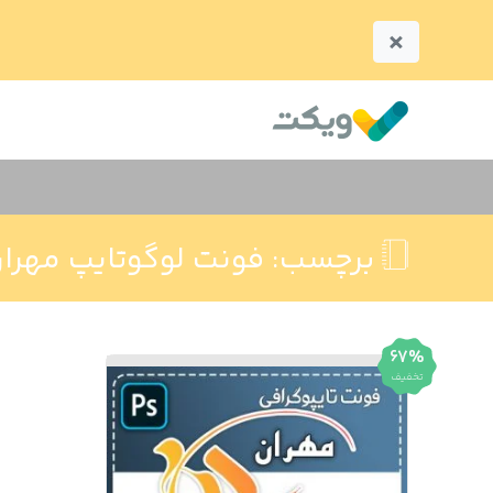
×
برچسب:
فونت لوگوتايپ مهرا
67%
تخفیف