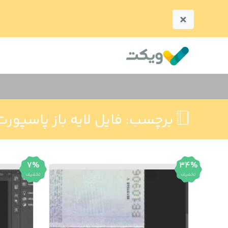
×
برچسب:
فایل لایه باز پاسپور
7%
34%
تخفیف
تخفیف