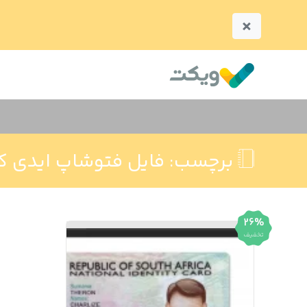
×
برچسب:
فایل فتوشاپ ایدی کا
26%
تخفیف