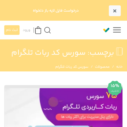
×
درخواست فایل لایه باز دلخواه
ورود
ثبت نام
برچسب:
سورس کد ربات تلگرام
خانه
محصولات
سورس کد ربات تلگرام
15%
تخفیف