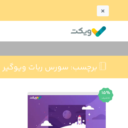
×
برچسب:
سورس ربات ویوگیر و
15%
تخفیف