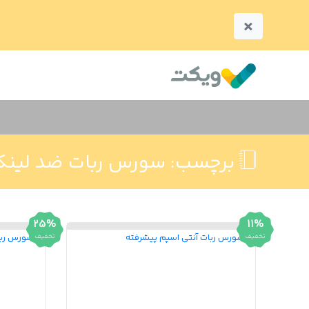
×
برچسب:
سورس ربات ضد لین
25%
11%
تخفیف
تخفیف