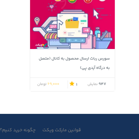
سورس ربات ارسال محصول به کانال (متصل
به درگاه آیدی پی)
قیمت اصلی 79,000 تومان بود.
قیمت فعلی 69,000 تومان است.
69,000
947
نمایش
تومان
1
قوانین مارکت ویکت
چگونه خرید کنیم؟