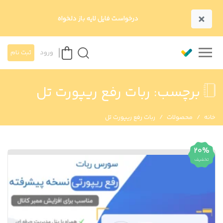
×
درخواست فایل لایه باز دلخواه
ورود
ثبت نام
برچسب:
ربات رفع ریپورت تل
خانه
محصولات
ربات رفع ریپورت تل
20%
تخفیف