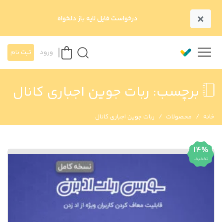
×
درخواست فایل لایه باز دلخواه
ورود
ثبت نام
برچسب:
ربات جوین اجباری کانال
خانه
محصولات
ربات جوین اجباری کانال
14%
تخفیف