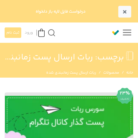
×
درخواست فایل لایه باز دلخواه
ورود
ثبت نام
برچسب:
ربات ارسال پست زمانبندی شده
خانه
محصولات
ربات ارسال پست زمانبندی شده
23%
تخفیف