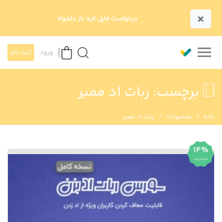
×
درخواست فایل لایه باز دلخواه
ورود
ثبت نام
برچسب:
ربات اد ممبر
خانه
محصولات
ربات اد ممبر
14%
تخفیف