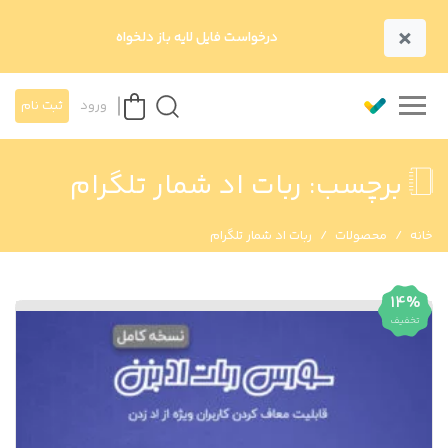
×
درخواست فایل لایه باز دلخواه
ورود
ثبت نام
برچسب:
ربات اد شمار تلگرام
خانه
محصولات
ربات اد شمار تلگرام
14%
تخفیف