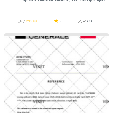
دانلود صورت حساب بانکی Societe Generale reference فراسه
299,000
640
نمایش
تومان
1