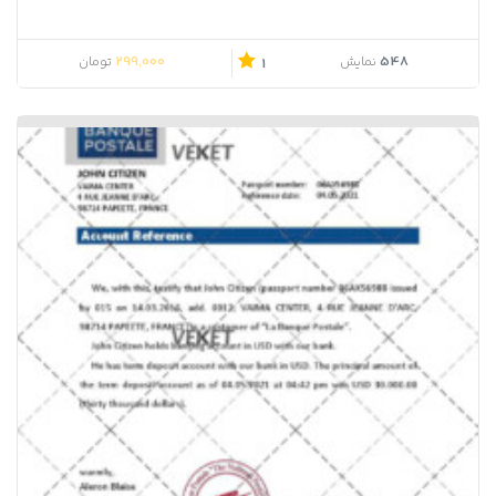
299,000
548
نمایش
تومان
1