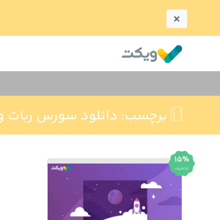
×
برچسب:
دانلود سورس ربات وی
15%
تخفیف