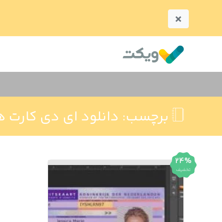
×
برچسب:
دانلود ای دی کارت ه
24%
تخفیف