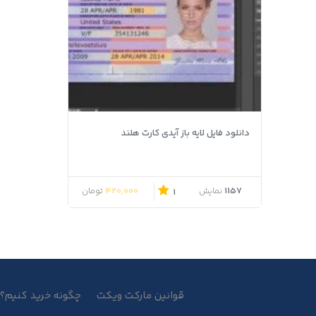
دانلود فایل لایه باز آیدی کارت هلند
قیمت اصلی 550,000 تومان بود.
قیمت فعلی 420,000 تومان است.
420,000
1157
نمایش
تومان
1
قوانین مارکت ویکت
چگونه خرید کنیم؟