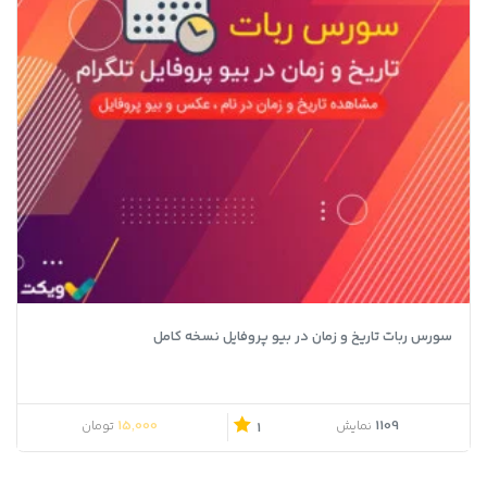
سورس ربات تاریخ و زمان در بیو پروفایل نسخه کامل
قیمت اصلی 20,000 تومان بود.
قیمت فعلی 15,000 تومان است.
15,000
1109
نمایش
تومان
1