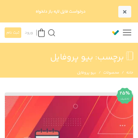
×
درخواست فایل لایه باز دلخواه
ورود
ثبت نام
برچسب:
بیو پروفایل
خانه
محصولات
بیو پروفایل
25%
تخفیف